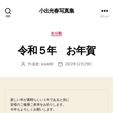
小出光春写真集
検索
メニュー
カ
未分類
テ
ゴ
令和５年 お年賀
リ
ー
作成者:
koide88
2022年12月29日
投
投
稿
稿
者
日
新しい年が素晴らしい１年であると供に

皆様のご健康ご多幸をお祈りします。

今年もよろしくお願いします。
