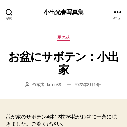
小出光春写真集
検索
メニュー
カ
夏の花
テ
ゴ
お盆にサボテン：小出
リ
ー
家
作成者:
koide88
2022年8月14日
投
投
稿
稿
者
日
我が家のサボテン4鉢12株26花がお盆に一斉に咲
きました。ご覧ください。