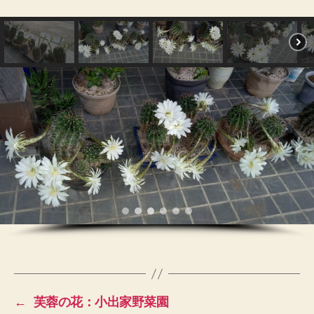
←
芙蓉の花：小出家野菜園