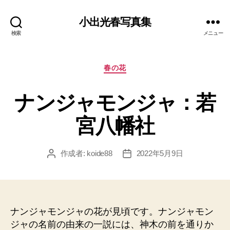
小出光春写真集
検索
メニュー
カ
春の花
テ
ゴ
ナンジャモンジャ：若
リ
ー
宮八幡社
作成者:
koide88
2022年5月9日
投
投
稿
稿
者
日
ナンジャモンジャの花が見頃です。ナンジャモン
ジャの名前の由来の一説には、神木の前を通りか